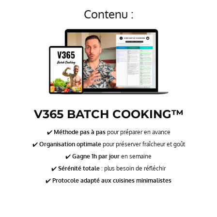
Contenu :
V365 BATCH COOKING
™
✔️
Méthode pas à pas
pour préparer en avance
✔️
Organisation optimale
pour préserver fraîcheur et goût
✔️
Gagne 1h par jour
en semaine
✔️
Sérénité totale
: plus besoin de réfléchir
✔️
Protocole adapté aux cuisines minimalistes