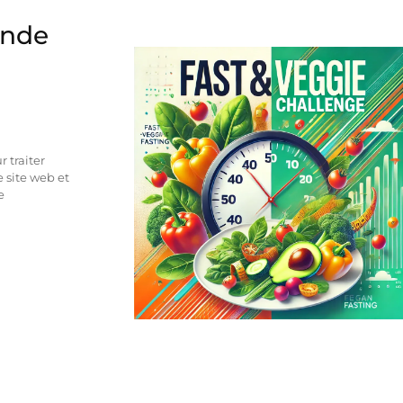
ande
 traiter
 site web et
e