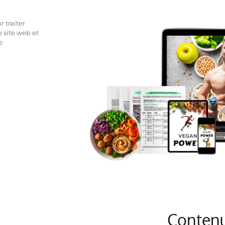
 traiter
 site web et
e
Contenu