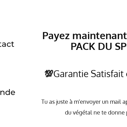
Payez maintenant 
tact
PACK DU S
💯
Garantie Satisfai
ande
Tu as juste à m'envoyer un mail 
du végétal ne te donne p