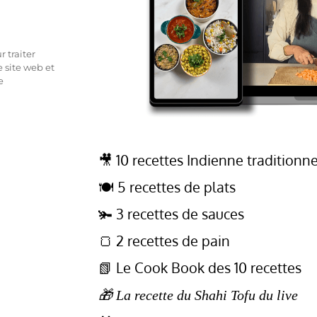
 traiter
 site web et
e
🎥 10 recettes Indienne traditionne
🍽️ 5 recettes de plats
🫚 3 recettes de sauces
🍞 2 recettes de pain
📗 Le Cook Book des 10 recettes
🎁 La recette du Shahi Tofu du live