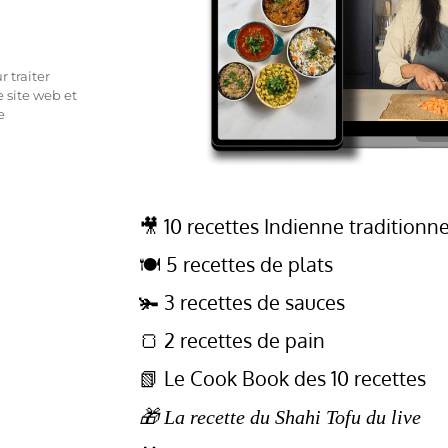
 traiter
 site web et
e
🎥 10 recettes Indienne traditionne
🍽️ 5 recettes de plats
🫚 3 recettes de sauces
🍞 2 recettes de pain
📗 Le Cook Book des 10 recettes
🎁 La recette du Shahi Tofu du live