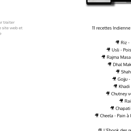
 traiter
11 recettes Indienne
 site web et
e
🎥 Riz -
🎥 Usli - Po
🎥 Rajma Masal
🎥 Dhal Makh
🎥 Shah
🎥 Gojju 
🎥 Khadi 
🎥 Chutney v
🎥 Rai
🎥 Chapati
🎥 Cheela - Pain à 
📗 L'Ebook des r