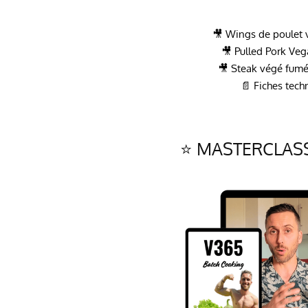
🎥 Wings de poulet v
🎥 Pulled Pork Ve
🎥 Steak végé fumé
📄 Fiches tech
⭐ MASTERCLAS