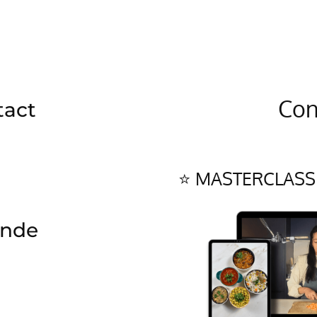
Con
tact
⭐ MASTERCLASS 
ande