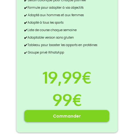
✔️ Détail calorique pour chaque journée
✔️
Formule pour adapter à vos objectifs
✔️ Adapté aux hommes et aux femmes
✔️
Adapté à tous les sports
✔️
Liste de course chaque semaine
✔️
Adaptable version sans gluten
✔️
Tableau pour booster les apports en protéines
✔️ Groupe privé WhatsApp
19,99€
99€
Commander