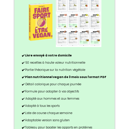
✔️ Livre envoyé à votre domicile
✔️ 50 recettes à haute valeur nutritionnelle
✔️
Partie théorique sur la nutrition végétale
✔️ Plan nutritionnel vegan de 3 mois sous format PDF
✔️ Détail calorique pour chaque journée
✔️
Formule pour adapter à vos objectifs
✔️ Adapté aux hommes et aux femmes
✔️
Adapté à tous les sports
✔️
Liste de course chaque semaine
✔️
Adaptable version sans gluten
✔️
Tableau pour booster les apports en protéines