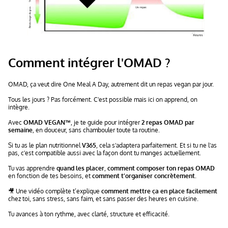
Comment intégrer l'OMAD ?
OMAD, ça veut dire One Meal A Day, autrement dit un repas vegan par jour.
Tous les jours ? Pas forcément. C'est possible mais ici on apprend, on
intègre.
Avec
OMAD VEGAN™
, je te guide pour intégrer
2 repas OMAD par
semaine
, en douceur, sans chambouler toute ta routine.
Si tu as le plan nutritionnel
V365
, cela s'adaptera parfaitement. Et si tu ne l'as
pas, c'est compatible aussi avec la façon dont tu manges actuellement.
Tu vas apprendre
quand les placer
,
comment composer ton repas OMAD
en fonction de tes besoins, et
comment t’organiser concrètement
.
🎥 Une vidéo complète t’explique
comment mettre ça en place facilement
chez toi, sans stress, sans faim, et sans passer des heures en cuisine.
Tu avances à ton rythme, avec clarté, structure et efficacité.