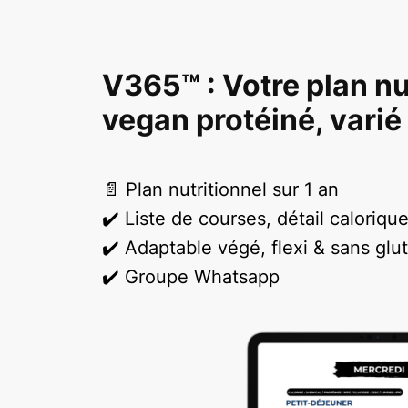
V365™ : Votre plan nu
vegan protéiné, varié 
📄 Plan nutritionnel sur 1 an
✔️ Liste de courses, détail caloriqu
✔️ Adaptable végé, flexi & sans glu
✔️ Groupe Whatsapp