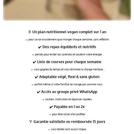
📄
Un plan nutritionnel vegan complet sur 1 an
→ pour savoir exactement quoi manger chaque semaine, sans réfléchir.
✔️
Des repas équilibrés et nutritifs
→ pensés pour éviter les carences et soutenir votre énergie.
✔️
Liste de courses pour chaque semaine
→ vous gagnez du temps et vous éliminez la charge mentale.
✔️
Adaptable végé, flexi & sans gluten
→ parfait même si votre famille ne mange pas comme vous.
✔️
Accès au groupe privé WhatsApp
→ soutien, motivation et réponses rapides.
✔️
Payable en 1 ou 2x
→ pour être sûr(e) d'en profiter
🏅
Garantie satisfaite ou remboursée 15 jours
→ vous testez sans aucun risque.