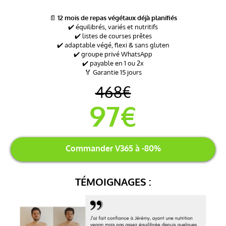
📄
12 mois de repas végétaux déjà planifiés
✔️ équilibrés, variés et nutritifs
✔️ listes de courses prêtes
✔️ adaptable végé, flexi & sans gluten
✔️ groupe privé WhatsApp
✔️ payable en 1 ou 2x
🏅 Garantie 15 jours
468€
97€
Commander V365 à -80%
TÉMOIGNAGES :