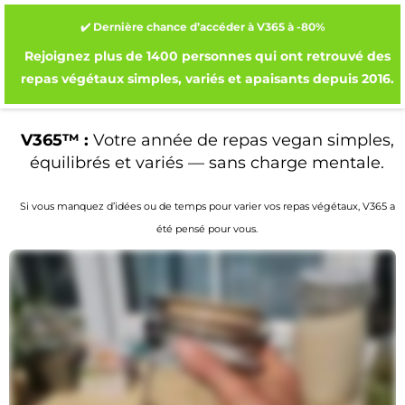
✔️ Dernière chance d’accéder à V365 à -80%
Rejoignez plus de 1400 personnes qui ont retrouvé des
repas végétaux simples, variés et apaisants depuis 2016.
V365™ :
Votre année de repas vegan simples,
équilibrés et variés — sans charge mentale.
Si vous manquez d’idées ou de temps pour varier vos repas végétaux, V365 a
été pensé pour vous.