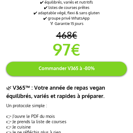
✔️ équilibrés, variés et nutritifs
✔️ listes de courses prêtes
✔️ adaptable végé, flexi & sans gluten
✔️ groupe privé WhatsApp
🏅 Garantie 15 jours
468€
97€
Commander V365 à -80%
🌿
V365™ : Votre année de repas vegan
équilibrés, variés et rapides à préparer.
Un protocole simple :
👉 J’ouvre le PDF du mois
👉 Je prends la liste de courses
👉 Je cuisine
👉 Je ne réfléchis plus à rien