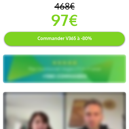
468€
97€
Commander V365 à -80%