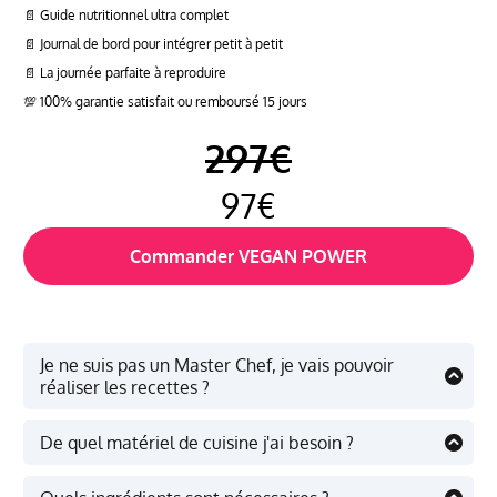
📄 Guide nutritionnel ultra complet
📄 Journal de bord pour intégrer petit à petit
📄 La journée parfaite à reproduire
💯 100% garantie satisfait ou remboursé 15 jours
297€
97€
Commander VEGAN POWER
Je ne suis pas un Master Chef, je vais pouvoir
réaliser les recettes ?
Les recettes que tu vas toi-même inventer et réaliser
grâce à la méthode du programme sont pensées
De quel matériel de cuisine j'ai besoin ?
pour être les plus simples possibles, tout en étant à
Tu auras besoin du matériel de cuisine de base :
haute valeur nutritionnelle. Tu n'as pas besoin d'être
- Une ou deux poêles