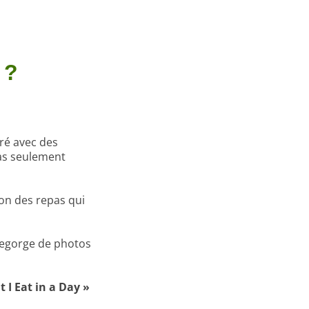
 ?
oré avec des
pas seulement
ion des repas qui
regorge de photos
 I Eat in a Day »