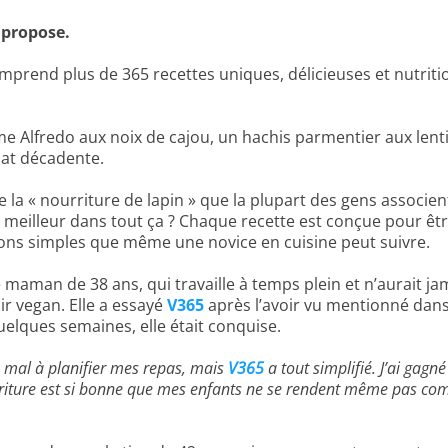
propose.
rend plus de 365 recettes uniques, délicieuses et nutrit
e Alfredo aux noix de cajou, un hachis parmentier aux lenti
at décadente.
 la « nourriture de lapin » que la plupart des gens associe
le meilleur dans tout ça ? Chaque recette est conçue pour être
ions simples que même une novice en cuisine peut suivre.
 maman de 38 ans, qui travaille à temps plein et n’aurait ja
ir vegan. Elle a essayé
V365
après l’avoir vu mentionné dan
uelques semaines, elle était conquise.
du mal à planifier mes repas, mais
V365
a tout simplifié. J’ai gag
rriture est si bonne que mes enfants ne se rendent même pas com