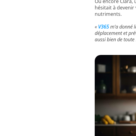
Ou encore Clara, 
hésitait à deveni
nutriments.
«
V365
m’a donné la
déplacement et prév
aussi bien de toute 