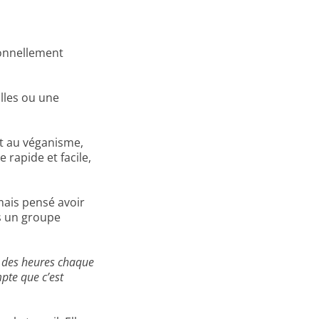
ionnellement
lles ou une
nt au véganisme,
 rapide et facile,
mais pensé avoir
s un groupe
né des heures chaque
pte que c’est