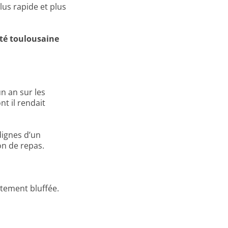
plus rapide et plus
été toulousaine
n an sur les
t il rendait
dignes d’un
on de repas.
ètement bluffée.