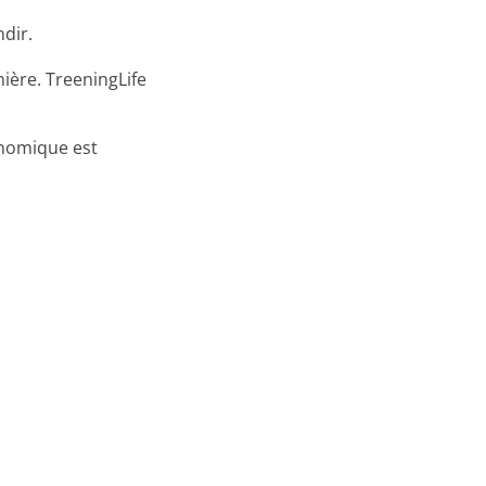
dir.
ière. TreeningLife
onomique est