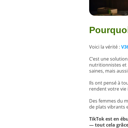
Pourquoi
Voici la vérité :
V3
C’est une solution
nutritionnistes e
saines, mais auss
Ils ont pensé à to
rendent votre vie 
Des femmes du mon
de plats vibrants
TikTok est en éb
— tout cela grâc