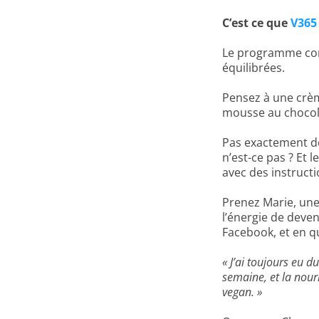
C’est ce que
V365
Le programme comp
équilibrées.
Pensez à une crèm
mousse au chocol
Pas exactement de
n’est-ce pas ? Et 
avec des instruct
Prenez Marie, une
l’énergie de deven
Facebook, et en q
« J’ai toujours eu 
semaine, et la nou
vegan. »