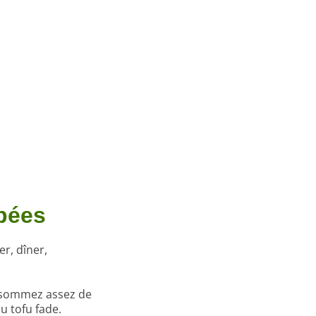
pées
r, dîner,
onsommez assez de
u tofu fade.