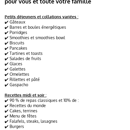
pour vous et toute votre famille
Petits déjeuners et collations variées :
✔️ Gâteaux
✔️ Barres et boules énergétiques
✔️ Porridges
✔️ Smoothies et smoothies bowl
✔️ Biscuits
✔️ Pancakes
✔️ Tartines et toasts
✔️ Salades de fruits
✔️ Glaces
✔️ Galettes
✔️ Omelettes
✔️ Rillettes et pâté
✔️ Gaspacho
Recettes midi et soir :
✔️ 90 % de repas classiques et 10% de :
✔️ Recettes du monde
✔️ Cakes, terrines
✔️ Menu de fêtes
✔️ Falafels, steaks, lasagnes
✔️ Burgers