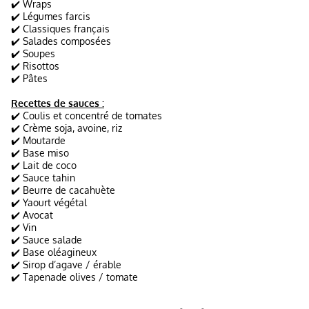
✔️ Wraps
✔️ Légumes farcis
✔️ Classiques français
✔️ Salades composées
✔️ Soupes
✔️ Risottos
✔️ Pâtes
Recettes de sauces :
✔️ Coulis et concentré de tomates
✔️ Crème soja, avoine, riz
✔️ Moutarde
✔️ Base miso
✔️ Lait de coco
✔️ Sauce tahin
✔️ Beurre de cacahuète
✔️ Yaourt végétal
✔️ Avocat
✔️ Vin
✔️ Sauce salade
✔️ Base oléagineux
✔️ Sirop d’agave / érable
✔️ Tapenade olives / tomate