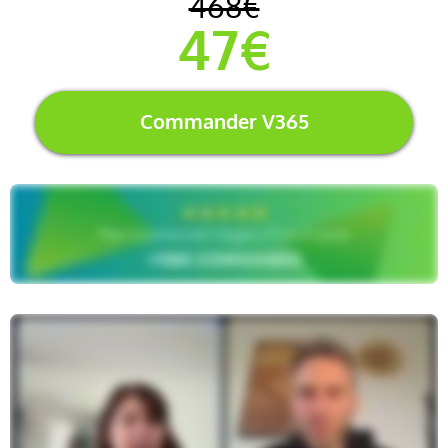
468€
47€
Commander V365