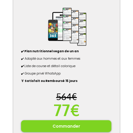
✔️ Plan nutritionnel vegan de un an
✔️ Adapté aux hommes et aux femmes
✔️
Liste de course et détail calorique
✔️ Groupe privé WhatsApp
🏅 Satisfait ou Remboursé 15 jours
564€
77€
Commander