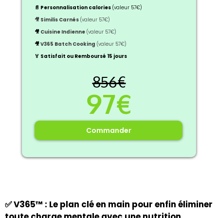
📄 Personnalisation calories
(valeur 57€)
🎥 Similis Carnés
(valeur 57€)
🎥
Cuisine Indienne
(valeur 57€)
🎥
V365 Batch Cooking
(valeur 57€)
🏅 Satisfait ou Remboursé 15 jours
856€
97€
Commander
✅ V365™ : Le plan clé en main pour enfin éliminer
toute charge mentale avec une nutrition