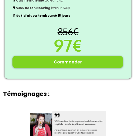
🎥
Cuisine Indienne
(valeur 57€)
🎥
V365 Batch Cooking
(valeur 57€)
🏅 Satisfait ou Remboursé 15 jours
856€
97€
Commander
Témoignages :