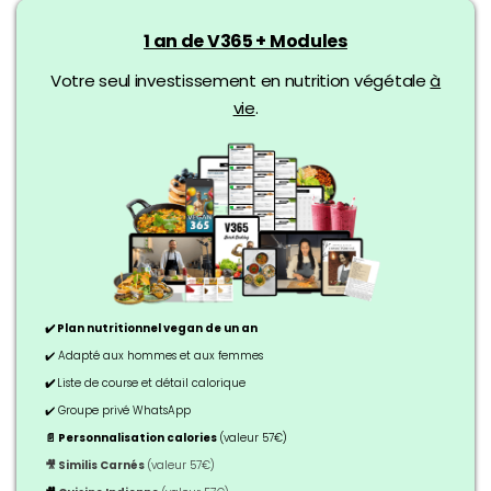
1 an de V365 + Modules
Votre seul investissement en nutrition végétale
à
vie
.
✔️ Plan nutritionnel vegan de un an
✔️ Adapté aux hommes et aux femmes
✔️
Liste de course et détail calorique
✔️ Groupe privé WhatsApp
📄 Personnalisation calories
(valeur 57€)
🎥 Similis Carnés
(valeur 57€)