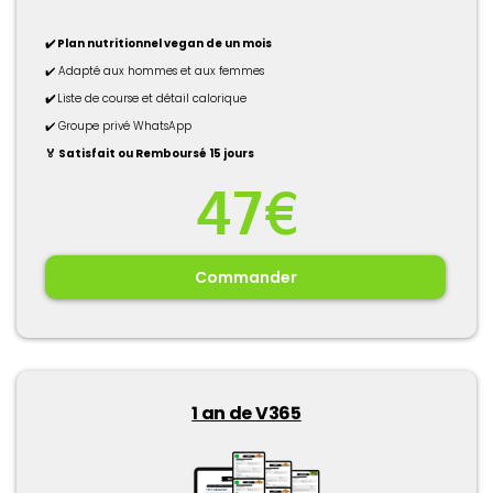
✔️ Plan nutritionnel vegan de un mois
✔️ Adapté aux hommes et aux femmes
✔️
Liste de course et détail calorique
✔️ Groupe privé WhatsApp
🏅 Satisfait ou Remboursé 15 jours
47€
Commander
1 an de V365