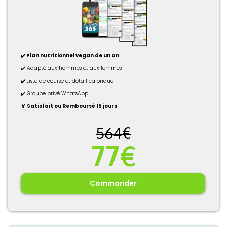
✔️ Plan nutritionnel vegan de un an
✔️ Adapté aux hommes et aux femmes
✔️
Liste de course et détail calorique
✔️ Groupe privé WhatsApp
🏅 Satisfait ou Remboursé 15 jours
564€
77€
Commander