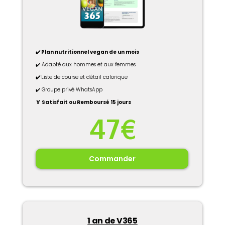
✔️ Plan nutritionnel vegan de un mois
✔️ Adapté aux hommes et aux femmes
✔️
Liste de course et détail calorique
✔️ Groupe privé WhatsApp
🏅 Satisfait ou Remboursé 15 jours
47€
Commander
1 an de V365